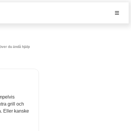
höver du ändå hjälp
empelvis
ra grill och
a. Eller kanske