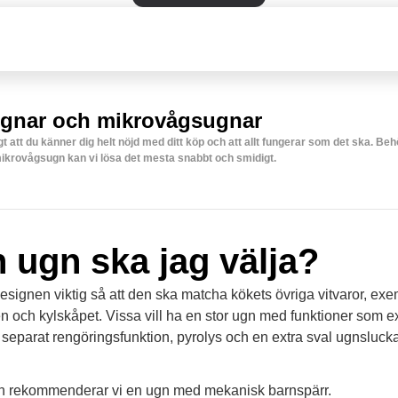
ugnar och mikrovågsugnar
igt att du känner dig helt nöjd med ditt köp och att allt fungerar som det ska. Be
mikrovågsugn kan vi lösa det mesta snabbt och smidigt.
n ugn ska jag välja?
signen viktig så att den ska matcha kökets övriga vitvaror, ex
och kylskåpet. Vissa vill ha en stor ugn med funktioner som ext
 separat rengöringsfunktion, pyrolys och en extra sval ugnsluck
n rekommenderar vi en ugn med mekanisk barnspärr.