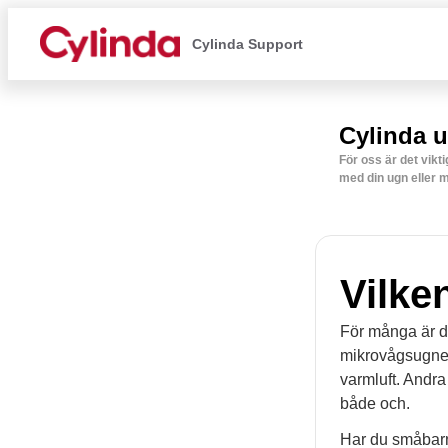
Cylinda Support
Cylinda 
För oss är det vikt
med din ugn eller 
Vilke
För många är de
mikrovågsugnen 
varmluft. Andra
både och.
Har du småbar