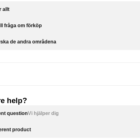
 allt
ill fråga om förköp
forska de andra områdena
e help?
ent question
Vi hjälper dig
ferent product