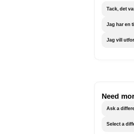
Tack, det var
Jag har en t
Jag vill ut
Need mor
Ask a differ
Select a dif