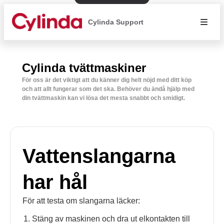
Cylinda Support
Cylinda tvättmaskiner
För oss är det viktigt att du känner dig helt nöjd med ditt köp
och att allt fungerar som det ska. Behöver du ändå hjälp med
din tvättmaskin kan vi lösa det mesta snabbt och smidigt.
Vattenslangarna
har hål
För att testa om slangarna läcker:
Stäng av maskinen och dra ut elkontakten till