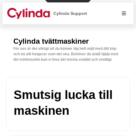
Cylinda Support
Cylinda tvättmaskiner
För oss är det viktigt att du känner dig helt nöjd med ditt köp
och att allt fungerar som det ska. Behöver du ändå hjälp med
din tvättmaskin kan vi lösa det mesta snabbt och smidigt.
Smutsig lucka till
maskinen