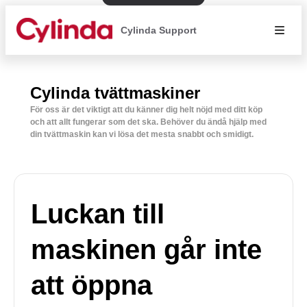
Cylinda Support
Cylinda tvättmaskiner
För oss är det viktigt att du känner dig helt nöjd med ditt köp
och att allt fungerar som det ska. Behöver du ändå hjälp med
din tvättmaskin kan vi lösa det mesta snabbt och smidigt.
Luckan till
maskinen går inte
att öppna