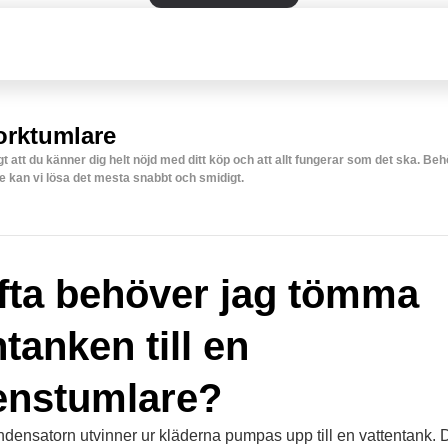
orktumlare
igt att du känner dig helt nöjd med ditt köp och att allt fungerar som det ska. Be
e kan vi lösa det mesta snabbt och smidigt.
fta behöver jag tömma
tanken till en
enstumlare?
ndensatorn utvinner ur kläderna pumpas upp till en vattentank.