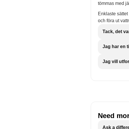
tömmas med jäm
Enklaste sätte
och föra ut vattn
Tack, det var
Jag har en t
Jag vill ut
Need mor
Ask a differ