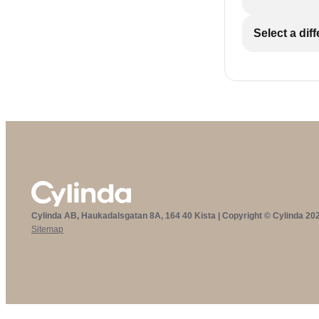
Select a dif
Cylinda AB, Haukadalsgatan 8A, 164 40 Kista | Copyright © Cylinda 20
Sitemap