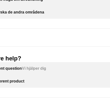
forska de andra områdena
e help?
ent question
Vi hjälper dig
ferent product