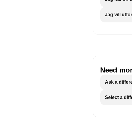
Jag vill ut
Need mor
Ask a differ
Select a dif