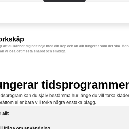
orkskåp
igt att du känner dig helt nöjd med ditt köp och att allt fungerar som det ska. Be
an vi lösa det mesta snabbt och smidigt.
ungerar tidsprogramme
dsprogram kan du själv bestämma hur länge du vill torka klädern
råttom eller bara vill torka några enstaka plagg.
 allt
ill fråga om användning