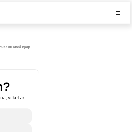
höver du ändå hjälp
n?
a, vilket är