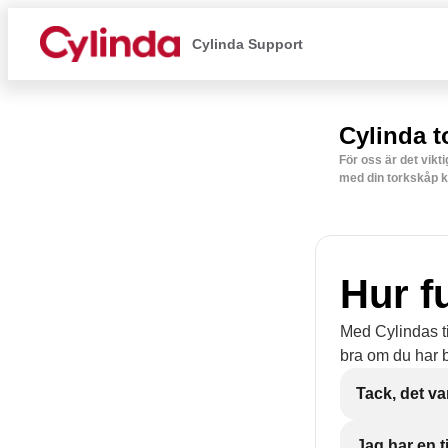
Cylinda Support
Cylinda t
För oss är det vikt
med din torkskåp k
Hur f
Med Cylindas ti
bra om du har b
Tack, det var
Jag har en t