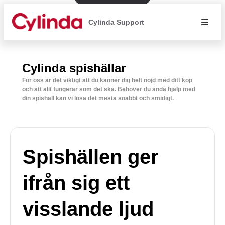
Cylinda Support
Cylinda spishällar
För oss är det viktigt att du känner dig helt nöjd med ditt köp
och att allt fungerar som det ska. Behöver du ändå hjälp med
din spishäll kan vi lösa det mesta snabbt och smidigt.
Spishällen ger
ifrån sig ett
visslande ljud