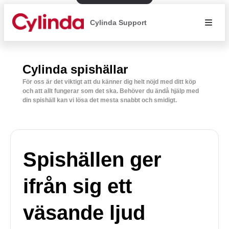
Cylinda Support
Cylinda spishällar
För oss är det viktigt att du känner dig helt nöjd med ditt köp
och att allt fungerar som det ska. Behöver du ändå hjälp med
din spishäll kan vi lösa det mesta snabbt och smidigt.
Spishällen ger
ifrån sig ett
väsande ljud