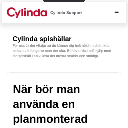
Cylinda Support
Cylinda spishällar
För oss är det viktigt att du känner dig helt nöjd med ditt köp
och att allt fungerar som det ska. Behöver du ändå hjälp med
din spishäll kan vi lösa det mesta snabbt och smidigt.
När bör man
använda en
planmonterad