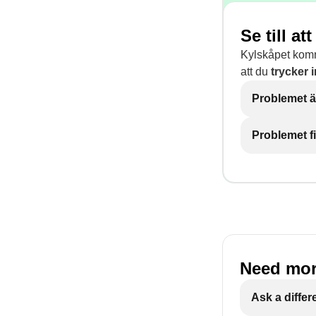
Se till at
Kylskåpet komme
att du
trycker 
Problemet ä
Problemet f
Need mor
Ask a differ