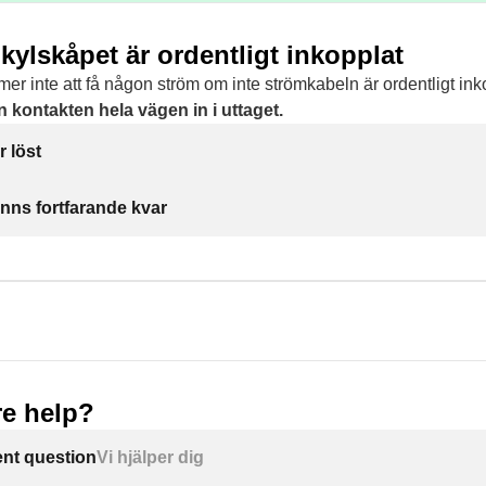
t kylskåpet är ordentligt inkopplat
r inte att få någon ström om inte strömkabeln är ordentligt inko
in kontakten hela vägen in i uttaget.
r löst
inns fortfarande kvar
e help?
ent question
Vi hjälper dig