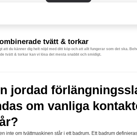
ombinerade tvätt & torkar
igt att du känner dig helt nöjd med ditt köp och att allt fungerar som det ska. Be
e tvätt & torkar kan vi lösa det mesta snabbt och smidigt.
n jordad förlängningss
das om vanliga kontakt
når?
 men inte om tvättmaskinen står i ett badrum. Ett badrum definiera