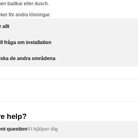
en badkar eller dusch.
iker för andra lösningar.
 allt
ll fråga om installation
forska de andra områdena
e help?
ent question
Vi hjälper dig