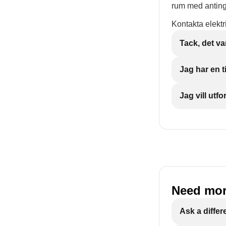
rum med anting
Kontakta elektr
Tack, det var
Jag har en ti
Jag vill ut
Need mor
Ask a differ