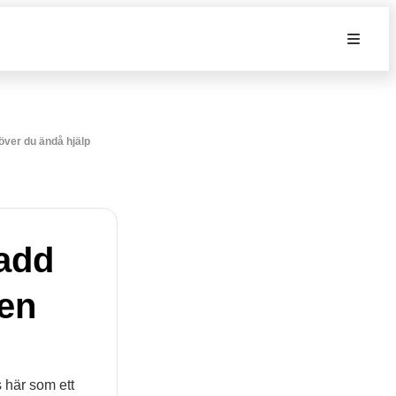
höver du ändå hjälp
ladd
en
s här som ett