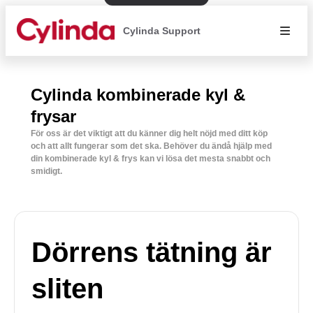
Cylinda Support
Cylinda kombinerade kyl &
frysar
För oss är det viktigt att du känner dig helt nöjd med ditt köp
och att allt fungerar som det ska. Behöver du ändå hjälp med
din kombinerade kyl & frys kan vi lösa det mesta snabbt och
smidigt.
Dörrens tätning är
sliten