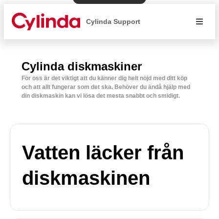
Cylinda Support
Cylinda diskmaskiner
För oss är det viktigt att du känner dig helt nöjd med ditt köp
och att allt fungerar som det ska. Behöver du ändå hjälp med
din diskmaskin kan vi lösa det mesta snabbt och smidigt.
Vatten läcker från
diskmaskinen