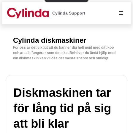
Cylinda Support
Cylinda diskmaskiner
För oss är det viktigt att du känner dig helt nöjd med ditt köp
och att allt fungerar som det ska. Behöver du ändå hjälp med
din diskmaskin kan vi lösa det mesta snabbt och smidigt.
Diskmaskinen tar
för lång tid på sig
att bli klar